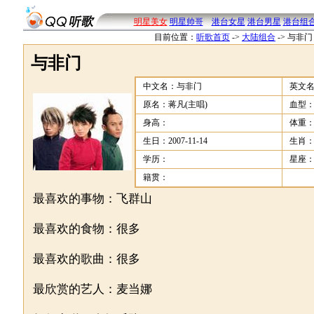
明星美女
明星帅哥
港台女星
港台男星
港台组
目前位置：
听歌首页
->
大陆组合
->
与非门
与非门
中文名：与非门
英文名：
原名：蒋凡(主唱)
血型
身高：
体重
生日：2007-11-14
生肖
学历：
星座
籍贯：
最喜欢的事物：飞群山
最喜欢的食物：很多
最喜欢的歌曲：很多
最欣赏的艺人：麦当娜