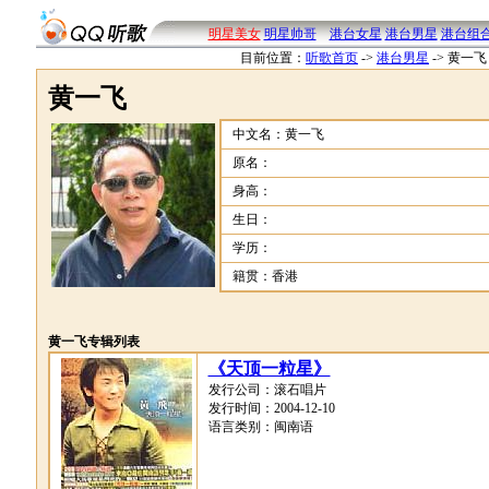
明星美女
明星帅哥
港台女星
港台男星
港台组
目前位置：
听歌首页
->
港台男星
->
黄一飞
黄一飞
中文名：黄一飞
原名：
身高：
生日：
学历：
籍贯：香港
黄一飞专辑列表
《天顶一粒星》
发行公司：滚石唱片
发行时间：2004-12-10
语言类别：闽南语