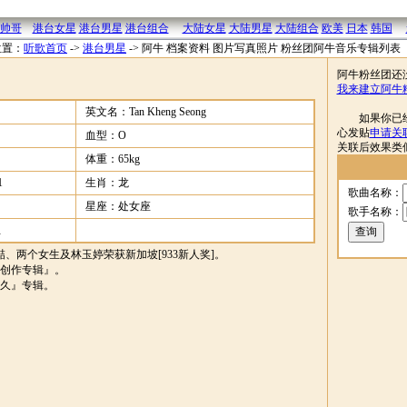
帅哥
港台女星
港台男星
港台组合
大陆女星
大陆男星
大陆组合
欧美
日本
韩国
位置：
听歌首页
->
港台男星
->
阿牛 档案资料 图片写真照片 粉丝团阿牛音乐专辑列表
阿牛粉丝团还
我来建立阿牛
英文名：Tan Kheng Seong
如果你已经拥
心发贴
申请关
血型：O
关联后效果类
体重：65kg
1
生肖：龙
歌曲名称：
星座：处女座
歌手名称：
亚
喆、两个女生及林玉婷荣获新加坡[933新人奖]。
张创作专辑』。
久久』专辑。