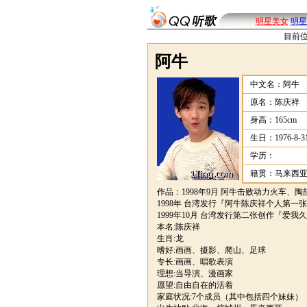
明星美女
明星
目前
阿牛
中文名：阿牛
原名：陈庆祥
身高：165cm
生日：1976-8-3
学历：
籍贯：马来西
作品：1998年9月 阿牛击败动力火车、陶
1998年 台湾发行『阿牛陈庆祥个人第一
1999年10月 台湾发行第二张创作『爱我
本名:陈庆祥
生肖:龙
嗜好:画画、摄影、爬山、足球
专长:画画、唱歌表演
理想:当导演、漫画家
愿望:自由自在的活着
家庭状况:7个成员（其中包括四个妹妹）