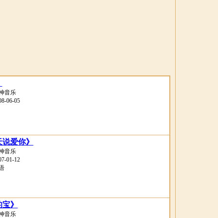
》
神音乐
-06-05
天说爱你》
神音乐
-01-12
语
的宝》
神音乐