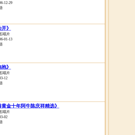
-12-29
语
朵开》
石唱片
-01-13
语
抱抱》
石唱片
-12
语
港黄金十年阿牛陈庆祥精选》
石唱片
-02
语