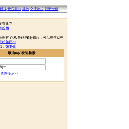
影视
音乐舞曲
其他
交流论坛
最新专辑
没有建立！
粉丝团
有了QQ驿站的MyBBS，可以在帮助中
联粉丝团>>
似：
张卫健
歌曲mp3快速检索
查询提示>>