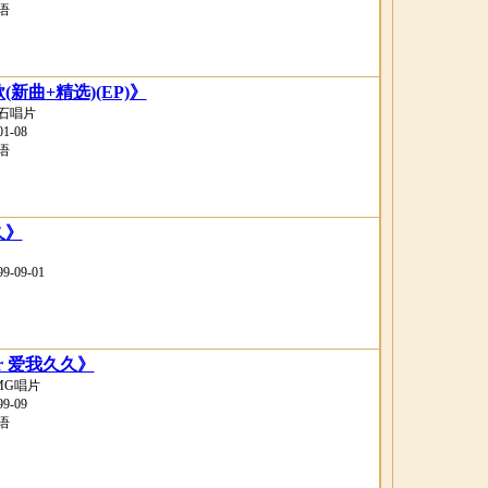
语
新曲+精选)(EP)》
石唱片
-08
语
久》
-09-01
lur 爱我久久》
MG唱片
-09
语