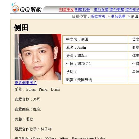
明星美女
明星帅哥
港台女星
港台男星
港台组
目前位置：
听歌首页
->
港台男星
->
侧田
侧田
中文名：侧田
英文
原名：Justin
血
身高：183cm
体
生日：1976-7-1
生
学历：
星
籍贯：美国纽约
更多侧田图片
乐器：Guitar、Piano、Drum
喜爱食物：寿司
喜爱颜色：红色
兴趣：唱歌
最想合作歌手：林子祥