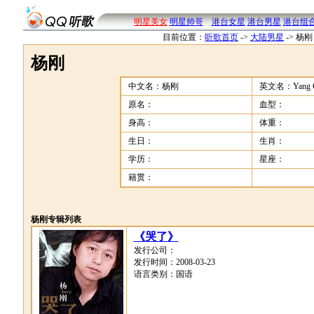
明星美女
明星帅哥
港台女星
港台男星
港台组
目前位置：
听歌首页
->
大陆男星
->
杨刚
杨刚
中文名：杨刚
英文名：Yang G
原名：
血型：
身高：
体重：
生日：
生肖：
学历：
星座：
籍贯：
杨刚专辑列表
《哭了》
发行公司：
发行时间：2008-03-23
语言类别：国语