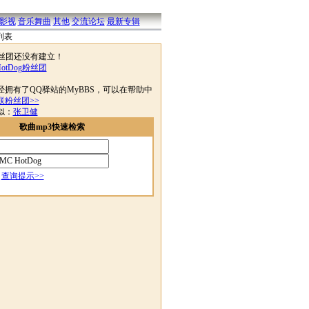
影视
音乐舞曲
其他
交流论坛
最新专辑
列表
g粉丝团还没有建立！
otDog粉丝团
有了QQ驿站的MyBBS，可以在帮助中
联粉丝团>>
似：
张卫健
歌曲mp3快速检索
查询提示>>