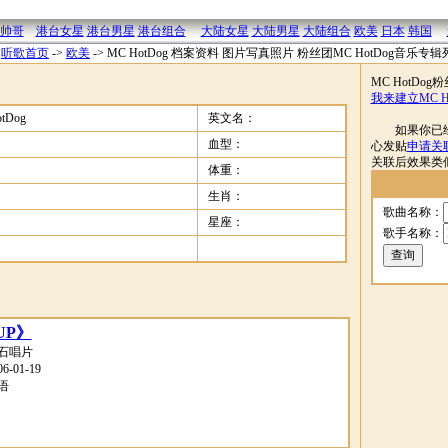
帅哥
港台女星
港台男星
港台组合
大陆女星
大陆男星
大陆组合
欧美
日本
韩国
：
听歌首页
->
欧美
->
MC HotDog 档案资料 图片写真照片 粉丝团MC HotDog音乐专辑
MC HotDo
我来建立MC H
tDog
英文名：
如果你已经拥
血型：
心发贴
申请关
关联后效果类
体重：
生肖：
歌曲名称：
星座：
歌手名称：
UP》
石唱片
-01-19
语