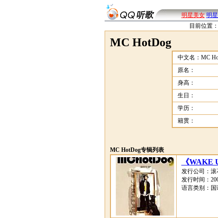
明星美女
明星
目前位置
MC HotDog
中文名：MC Ho
原名：
身高：
生日：
学历：
籍贯：
MC HotDog专辑列表
《WAKE 
发行公司：滚
发行时间：2006
语言类别：国