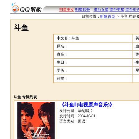
明星美女
明星帅哥
港台女星
港台男星
港台组
目前位置：
听歌首页
->
斗鱼 档案
斗鱼
中文名：斗鱼
原名：
身高：
生日：
学历：
籍贯：
斗鱼 专辑列表
《斗鱼Ⅱ(电视原声音乐)》
发行公司：华纳唱片
发行时间：2004-10-01
语言类别：国语