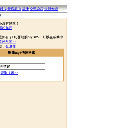
影视
音乐舞曲
其他
交流论坛
最新专辑
表
还没有建立！
耀粉丝团
有了QQ驿站的MyBBS，可以在帮助中
联粉丝团>>
似：
张卫健
歌曲mp3快速检索
查询提示>>