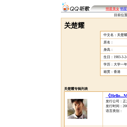
明星美女
明星
目前位
关楚耀
中文名：关楚
原名：
身高：
生日：1983-3-2
学历：大学一
籍贯：香港
关楚耀专辑列表
《Hello...
发行公司：正
发行时间：2008
语言类别：