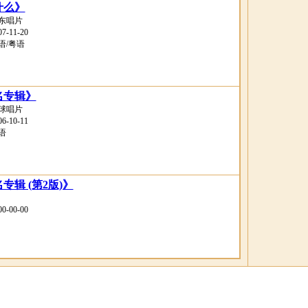
什么》
东唱片
-11-20
语/粤语
名专辑》
球唱片
-10-11
语
专辑 (第2版)》
-00-00