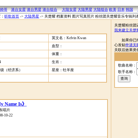
帅哥
港台女星
港台男星
港台组合
大陆女星
大陆男星
大陆组合
欧美
日本
韩国
置：
听歌首页
->
大陆男星
->
关楚耀 档案资料 图片写真照片 粉丝团关楚耀音乐专辑列
关楚耀粉丝团
我来建立关楚
耀
英文名：Kelvin Kwan
如果你已经拥
心发贴
申请关
血型：
关联后效果类
体重：
4
生肖：
歌曲名称：
年级（经济系）
星座：牡羊座
歌手名称：
My Name Is》
东唱片
-10-22