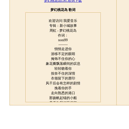
梦幻桃花岛LRC歌词下载
梦幻桃花岛 歌词
欢迎访问 我爱音乐
专辑：新小城故事
周虹 - 梦幻桃花岛
作词：
noni99
--------
悄悄走进你
游移不定的眼睛
掩饰不住你的心
象花瓣飘落瞬间的叹息
轻轻吻着你
按奈不住的深情
衣领留下的唇印
风干后会有怎样的剧情
挽着你的手
走向熟悉的港口
那扬帆起锚的小船
是否为我们而停留
你就带着我去远航
找寻我们的天堂
----
地平线的方向
乘风又破浪