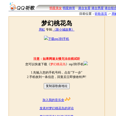
明星美女
明星帅哥
港台女星
港台男星
港台组
目前位置：
听歌首页
->
周
梦幻桃花岛
周虹
专辑:
《新小城故事》
下载mp3到手机
注意：如果网速太慢无法在线试听
您可以快速下载《
梦幻桃花岛
》mp3到手机
1.先输入您的手机号码，点击"下一步"
2.手机收到一条信息，回复后立即接收铃声!
加入我的音乐盒
发表对梦幻桃花岛的评论