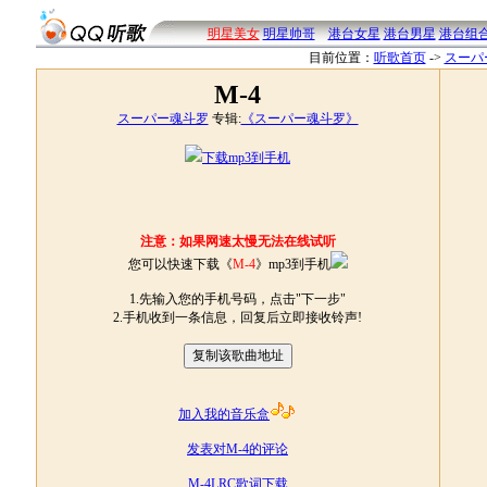
明星美女
明星帅哥
港台女星
港台男星
港台组
目前位置：
听歌首页
->
スーパ
M-4
スーパー魂斗罗
专辑:
《スーパー魂斗罗》
下载mp3到手机
注意：如果网速太慢无法在线试听
您可以快速下载《
M-4
》mp3到手机
1.先输入您的手机号码，点击"下一步"
2.手机收到一条信息，回复后立即接收铃声!
加入我的音乐盒
发表对M-4的评论
M-4LRC歌词下载