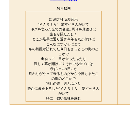
M-4 歌词
欢迎访问 我爱音乐
’ＭＡＲＩＡ’ 愛すべき人がいて
キズを負った全ての者達...周りを見渡せば
誰もが慌ただしく
どこか足早に通り過ぎ今年も気が付けば
こんなにすぐそばまで
冬の気配が訪れてた今日もきっとこの街のど
こかで
出会って 目が合ったふたり
激しく幕が開けてくそれでも全てには
必ずいつの日にか
終わりがやって来るものだから今日もまたこ
の街のどこかで
別れの道 選ぶふたり
静かに幕を下ろした’ＭＡＲＩＡ’ 愛すべき人
がいて
時に 強い孤独を感じ
だけど 愛すべきあの人に
結局何もかも満たされる’ＭＡＲＩＡ’ 愛すべ
き人がいて
時に 深く深いキズを負い
だけど 愛すべきあの人に
結局何もかも癒されてる’ＭＡＲＩＡ’ 誰も皆