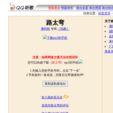
明星美女
明星帅哥
港台女星
港台男星
港台组
目前位置：
听歌首页
-
路太弯
关于
潘
潘玮柏
专辑:
《玩酷》
感
反
下载mp3到手机
来
广
更多关
注意：如果网速太慢无法在线试听
您可以快速下载《
路太弯
》mp3到手机
1.先输入您的手机号码，点击"下一步"
2.手机收到一条信息，回复后立即接收铃声!
加入我的音乐盒
发表对路太弯的评论