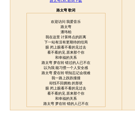
路太弯LRC歌词下载
路太弯 歌词
欢迎访问 我爱音乐
路太弯
潘玮柏
我在这里 计算终点的距离
下一站有没有更期待的结局
眼 闭上眼看不看的见过去
看不看的见 原来那个你
和幸福的关系
路太弯 梦在转 错过的人已不在
以为我 能习惯一个人安全感
路太弯 爱在转 明知忘记会很难
我一路上跌跌撞撞
却找不回拥抱 的形状
眼 闭上眼看不看的见过去
看不看的见 原来那个你
和幸福的关系
路太弯 梦在转 错的人已不在
以为我 能习惯一个人安全感
路太弯 爱在转 明知忘记会很难
我一路上跌跌撞撞
却找不回拥抱 的形状
付出过 是不是就换的回希望
呼吸太乱 世界太宽