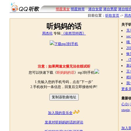
明星美女
明星帅哥
港台女星
港台男星
港台组
目前位置：
听歌首页
->
周
听妈妈的话
关于
无
周杰伦
专辑:
《依然范特西》
sec
哦
下载mp3到手机
20
恢
《
新
注意：如果网速太慢无法在线试听
王
您可以快速下载《
听妈妈的话
》mp3到手机
稻
1.先输入您的手机号码，点击"下一步"
我
2.手机收到一条信息，回复后立即接收铃声!
更多
最新
心Ｄi
stugin
加入我的音乐盒
发表对听妈妈的话的评论
加入