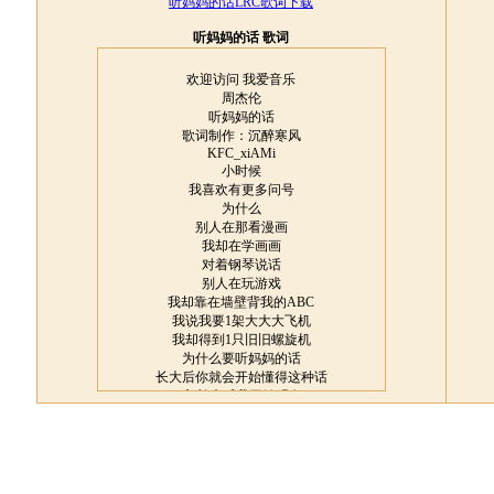
听妈妈的话LRC歌词下载
听妈妈的话 歌词
欢迎访问 我爱音乐
周杰伦
听妈妈的话
歌词制作：沉醉寒风
KFC_xiAMi
小时候
我喜欢有更多问号
为什么
别人在那看漫画
我却在学画画
对着钢琴说话
别人在玩游戏
我却靠在墙壁背我的ABC
我说我要1架大大大飞机
我却得到1只旧旧螺旋机
为什么要听妈妈的话
长大后你就会开始懂得这种话
哼 长大后我开始明白
为什么我
跑的比别人快
飞的比别人高
将来大家看的都是我画的漫画
大家唱的都是我写的歌