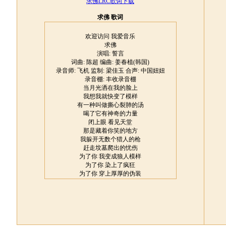
求佛LRC歌词下载
求佛 歌词
欢迎访问 我爱音乐
求佛
演唱: 誓言
词曲: 陈超 编曲: 姜春植(韩国)
录音师: 飞机 监制: 梁佳玉 合声: 中国妞妞
录音棚: 丰收录音棚
当月光洒在我的脸上
我想我就快变了模样
有一种叫做撕心裂肺的汤
喝了它有神奇的力量
闭上眼 看见天堂
那是藏着你笑的地方
我躲开无数个猎人的枪
赶走坟墓爬出的忧伤
为了你 我变成狼人模样
为了你 染上了疯狂
为了你 穿上厚厚的伪装
为了你 换了心肠
我们还能不能再见面
我在佛前苦苦求了几千年
愿意用几世换我们一世情缘
希望可以感动上天
我们还能不能能不能再见面