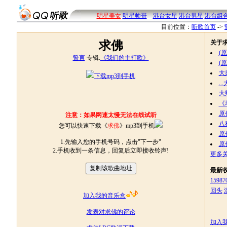
明星美女
明星帅哥
港台女星
港台男星
港台组
目前位置：
听歌首页
->
求佛
关于
(
誓言
专辑:
《我们的主打歌》
(
大
下载mp3到手机
.
大
《
原
注意：如果网速太慢无法在线试听
八
您可以快速下载《
求佛
》mp3到手机
原
1.先输入您的手机号码，点击"下一步"
原
2.手机收到一条信息，回复后立即接收铃声!
更多关
最新
15987
回头
加入我的音乐盒
发表对求佛的评论
加入