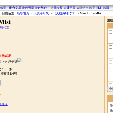
帅哥
港台女星
港台男星
港台组合
大陆女星
大陆男星
大陆组合
欧美
日本
韩国
目前位置：
听歌首页
->
大航海时代
->
《大航海时代2》
->
Mast In The Mist
Mist
演
时代2》
机
在线试听
》mp3到手机
"下一步"
立即接收铃声!
st的评论