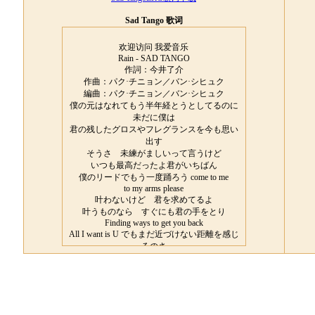
Sad Tango 歌词
欢迎访问 我爱音乐
Rain - SAD TANGO
作詞：今井了介
作曲：パク·チニョン／バン·シヒュク
編曲：パク·チニョン／バン·シヒュク
僕の元はなれてもう半年経とうとしてるのに
未だに僕は
君の残したグロスやフレグランスを今も思い
出す
そうさ 未練がましいって言うけど
いつも最高だったよ君がいちばん
僕のリードでもう一度踊ろう come to me
to my arms please
叶わないけど 君を求めてるよ
叶うものなら すぐにも君の手をとり
Finding ways to get you back
All I want is U でもまだ近づけない距離を感じ
るのさ
feel my heart
魂が抜けたみたい そう言われても仕方がな
いよ今の僕じゃ
君との愛の日々終わらないとそうずっと信じ
てた