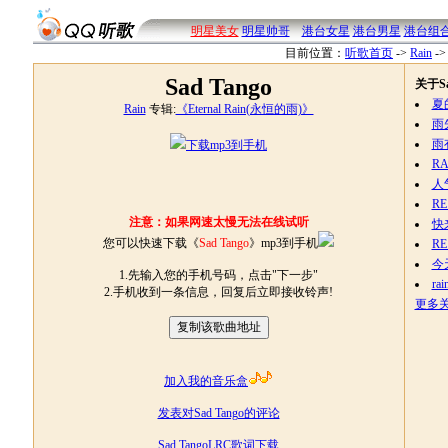
明星美女
明星帅哥
港台女星
港台男星
港台组
目前位置：
听歌首页
->
Rain
->
Sad Tango
关于Sa
夏
Rain
专辑:
《Eternal Rain(永恒的雨)》
雨
雨有
下载mp3到手机
R
人
R
注意：如果网速太慢无法在线试听
快
您可以快速下载《
Sad Tango
》mp3到手机
RE
今
1.先输入您的手机号码，点击"下一步"
rai
2.手机收到一条信息，回复后立即接收铃声!
更多关于
加入我的音乐盒
发表对Sad Tango的评论
Sad TangoLRC歌词下载