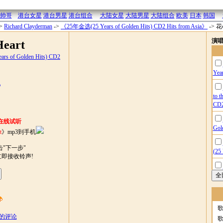
帅哥
港台女星
港台男星
港台组合
大陆女星
大陆男星
大陆组合
欧美
日本
韩国
>
Richard Clayderman
->
《25年金选(25 Years of Golden Hits) CD2 Hits from Asia》
->
花心
演
eart
s of Golden Hits) CD2
Yea
机
to t
CD2
在线试听
Gol
t
》mp3到手机
"下一步"
(25
立即接收铃声!
of 
(25
rt的评论
Yea