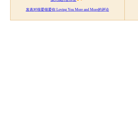
发表对很爱很爱你 Loving You More and More的评论