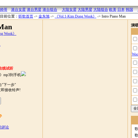
帅哥
港台女星
港台男星
港台组合
大陆女星
大陆男星
大陆组合
欧美
日本
韩国
目前位置：
听歌首页
->
金东旭
->
《Vol.1-Kim Dong Wook》
->
Intro Piano Man
 Man
演
ong Wook》
机
Wo
在线试听
》mp3到手机
"下一步"
立即接收铃声!
n 的评论