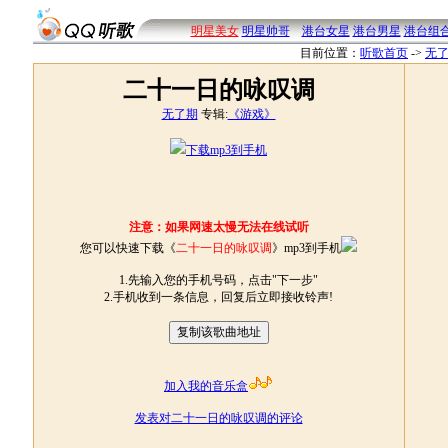
明星美女
明星帅哥
港台女星
港台男星
港台组
目前位置：
听歌首页
->
无
二十一日的咏叹调
无了期
专辑:
《游戏》
下载mp3到手机
注意：如果网速太慢无法在线试听
您可以快速下载《
二十一日的咏叹调
》mp3到手机
1.先输入您的手机号码，点击"下一步"
2.手机收到一条信息，回复后立即接收铃声!
加入我的音乐盒
发表对二十一日的咏叹调的评论