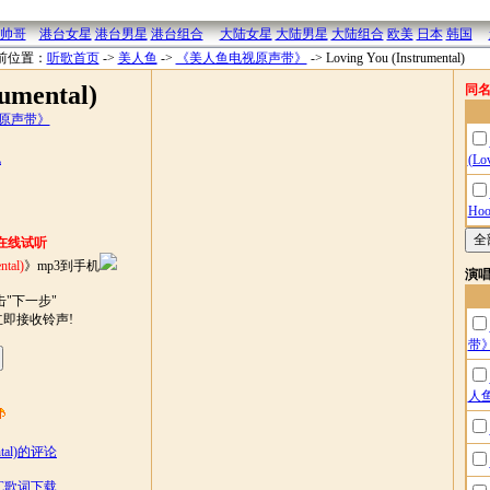
帅哥
港台女星
港台男星
港台组合
大陆女星
大陆男星
大陆组合
欧美
日本
韩国
前位置：
听歌首页
->
美人鱼
->
《美人鱼电视原声带》
->
Loving You (Instrumental)
rumental)
同
原声带》
机
(L
Hoo
在线试听
ntal)
》mp3到手机
演
"下一步"
立即接收铃声!
带
人
ental)的评论
l)LRC歌词下载