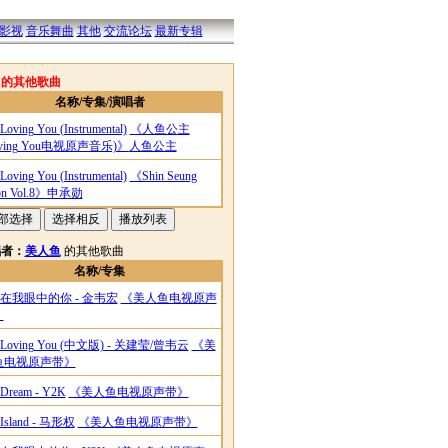
影视
音乐舞曲
其他
交流论坛
最新专辑
名的其他歌曲
名称/专集/演唱者
Loving You (Instrumental)
《人鱼公主
oving You电视原声音乐)》
人鱼公主
Loving You (Instrumental)
《Shin Seung
n Vol.8》
申承勋
唱者：
美人鱼
的其他歌曲
名称/专集
在我眼中的你 - 金韦宏
《美人鱼电视原声
》
Loving You (中文版) - 关建莹/曾韦云
《美
鱼电视原声带》
Dream - Y2K
《美人鱼电视原声带》
Island - 马形权
《美人鱼电视原声带》