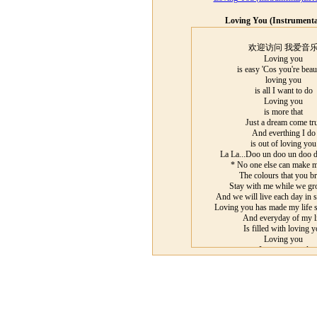
Loving You (Instrument
欢迎访问 我爱音
Loving you
is easy 'Cos you're beau
loving you
is all I want to do
Loving you
is more that
Just a dream come tr
And everthing I do
is out of loving you
La La...Doo un doo un doo d
* No one else can make m
The colours that you b
Stay with me while we gr
And we will live each day in 
Loving you has made my life s
And everyday of my l
Is filled with loving 
Loving you
I see your soul
Come shining throu
And every time that we
I'm more in love with y
La La...Doo un doo un Doo 
Loving you La la...Doo un Doo un