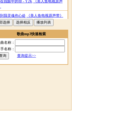
在我眼中的你 - Y2K
《美人鱼电视原声
》
到我灵魂伤心处
《美人鱼电视原声带》
Love Montage - Under Marine/Yu Position
美人鱼电视原声带》
歌曲mp3快速检索
Goodbye My Love - Most Hour Right
《美
歌曲名称：
鱼电视原声带》
歌手名称：
Love (That Fisrt Impression) - Under
查询提示>>
ine/Yu Postion
《美人鱼电视原声带》
From Right Degree
《美人鱼电视原声带》
Dream - Y2k
《美人鱼电视原声带》
Reel E Of Fruit Of Actinidia Arguta (Violin
ion)
《美人鱼电视原声带》
Island - E Elder Brother Volume
《美人鱼电
原声带》
Delay Of Ocean
《美人鱼电视原声带》
Frame Of Fate
《美人鱼电视原声带》
我还能做什么 - 曾韦云
《美人鱼电视原声