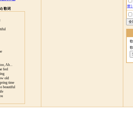
带
al) 歌词
乐
《
tiful
人
ue
Mar
oo, Ah...
e feel
ring
ow old
spring time
o beautiful
Vers
ife
you
视
gh
, Ooh
ou *
Doo, Ah..
 Doo Doo..Ah..