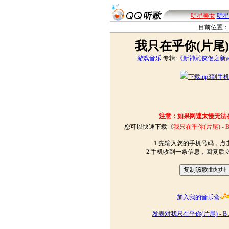
明星美女
明星
目前位置：
我只在乎你(片尾) - 
游戏音乐
专辑:
《新神雕俠侶之新武
下载mp3到手
注意：如果网速太慢无法
您可以快速下载《
我只在乎你(片尾) - B 
1.先输入您的手机号码，点击
2.手机收到一条信息，回复后
加入我的音乐盒
发表对我只在乎你(片尾) - B 