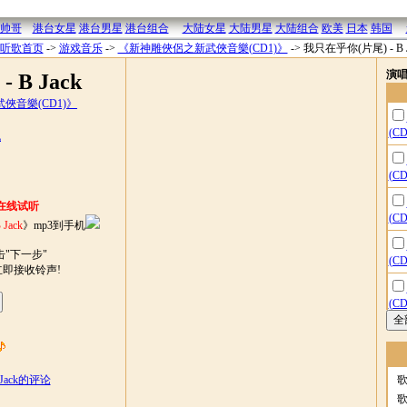
帅哥
港台女星
港台男星
港台组合
大陆女星
大陆男星
大陆组合
欧美
日本
韩国
听歌首页
->
游戏音乐
->
《新神雕俠侶之新武俠音樂(CD1)》
->
我只在乎你(片尾) - B J
演
B Jack
俠音樂(CD1)》
(C
机
(C
在线试听
(C
Jack
》mp3到手机
"下一步"
(C
立即接收铃声!
(C
(C
Jack的评论
(C