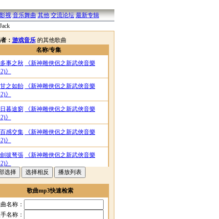
影视
音乐舞曲
其他
交流论坛
最新专辑
ack
唱者：
游戏音乐
的其他歌曲
名称/专集
多事之秋
《新神雕俠侶之新武俠音樂
D2)》
甘之如飴
《新神雕俠侶之新武俠音樂
D2)》
日暮途窮
《新神雕俠侶之新武俠音樂
D2)》
百感交集
《新神雕俠侶之新武俠音樂
D2)》
劍拔弩張
《新神雕俠侶之新武俠音樂
D2)》
曉風殘月
《新神雕俠侶之新武俠音樂
D2)》
歌曲mp3快速检索
石破天驚
《新神雕俠侶之新武俠音樂
歌曲名称：
D2)》
歌手名称：