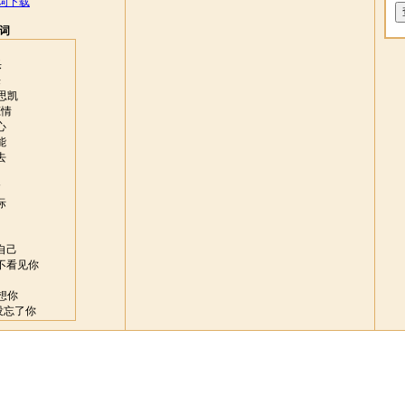
歌词下载
睛
歌词
眼
乐
来
眼
思凯
恋情
心
睛
能
去
行
临
际
睛
自己
睛
不看见你
想你
伤，
没忘了你
去旅
上眼