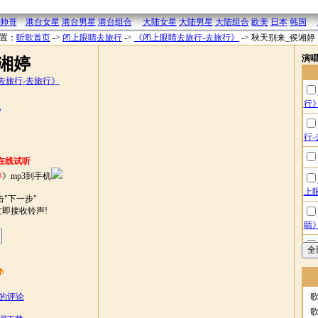
帅哥
港台女星
港台男星
港台组合
大陆女星
大陆男星
大陆组合
欧美
日本
韩国
置：
听歌首页
->
闭上眼睛去旅行
->
《闭上眼睛去旅行-去旅行》
->
秋天别来_侯湘婷
演
湘婷
去旅行-去旅行》
行
机
行
在线试听
婷
》mp3到手机
上
"下一步"
立即接收铃声!
睛
旅
上
的评论