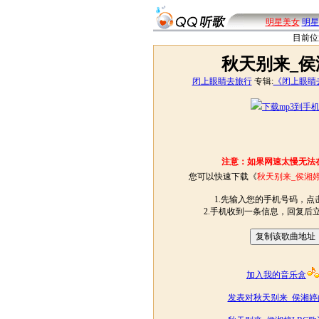
明星美女
明星
目前位
秋天别来_侯
闭上眼睛去旅行
专辑:
《闭上眼睛
下载mp3到手
注意：如果网速太慢无法
您可以快速下载《
秋天别来_侯湘
1.先输入您的手机号码，点击
2.手机收到一条信息，回复后
加入我的音乐盒
发表对秋天别来_侯湘婷