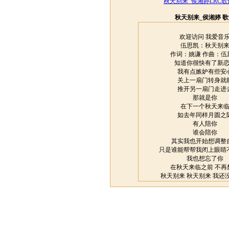
秋天别来_侯湘婷LRC
秋天别来_侯湘婷 
欢迎访问 我爱音
伍思凯：秋天别
作词：姚谦 作曲：伍
知道你很快有了新
我有点嫉妒有些安
关上一扇门转身就
推开另一扇门走进
那就是你
在下一个秋天来
如去年同样月圆之
有人陪你
谁会陪你
其实我也开始想调整
只是谁能帮帮我闭上眼睛
我也想忘了你
在秋天来临之前 不再
秋天别来 秋天别来 我还