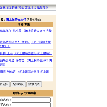
影视
音乐舞曲
其他
交流论坛
最新专辑
唱者：
闭上眼睛去旅行
的其他歌曲
名称/专集
傀儡尪仔_陈小霞
《闭上眼睛去旅行-去旅
》
最熟悉的陌生人_萧亚轩
《闭上眼睛去旅
-去旅行》
矜持_王菲
《闭上眼睛去旅行-闭上眼睛》
如果云知道_许茹芸
《闭上眼睛去旅行-闭
眼睛》
用情_张信哲
《闭上眼睛去旅行-闭上眼
》
你是我前世的知己_范怡文
《闭上眼睛去
行-闭上眼睛》
歌曲mp3快速检索
街角的祝福_戴佩妮
《闭上眼睛去旅行-闭
眼睛》
歌曲名称：
歌手名称：
认错_优客李林
《闭上眼睛去旅行-闭上眼