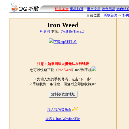
明星美女
明星帅哥
港台女星
港台男星
港台组
目前位置：
听歌首页
->
朴
Iron Weed
朴勇河
专辑:
《Will Be There..》
下载mp3到手机
注意：如果网速太慢无法在线试听
您可以快速下载《
Iron Weed
》mp3到手机
1.先输入您的手机号码，点击"下一步"
2.手机收到一条信息，回复后立即接收铃声!
加入我的音乐盒
发表对Iron Weed的评论