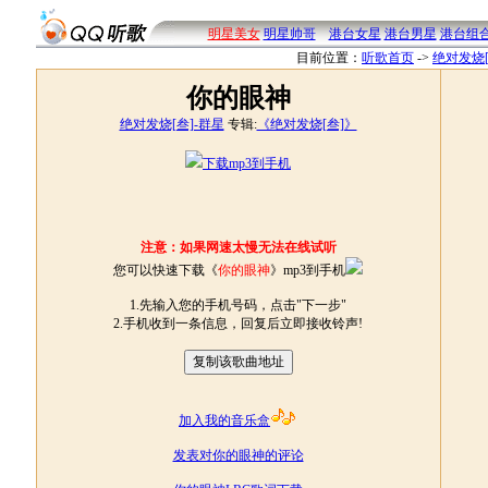
明星美女
明星帅哥
港台女星
港台男星
港台组
目前位置：
听歌首页
->
绝对发烧[
你的眼神
绝对发烧[叁]-群星
专辑:
《绝对发烧[叁]》
下载mp3到手机
注意：如果网速太慢无法在线试听
您可以快速下载《
你的眼神
》mp3到手机
1.先输入您的手机号码，点击"下一步"
2.手机收到一条信息，回复后立即接收铃声!
加入我的音乐盒
发表对你的眼神的评论