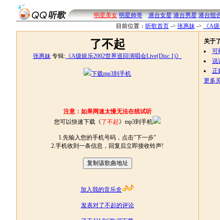
明星美女
明星帅哥
港台女星
港台男星
港台组
目前位置：
听歌首页
->
张惠妹
->
《A级娱
了不起
关于
可
张惠妹
专辑:
《A级娱乐2002世界巡回演唱会Live(Disc 1)》
说
正
下载mp3到手机
更多关
注意：如果网速太慢无法在线试听
您可以快速下载《
了不起
》mp3到手机
1.先输入您的手机号码，点击"下一步"
2.手机收到一条信息，回复后立即接收铃声!
加入我的音乐盒
发表对了不起的评论