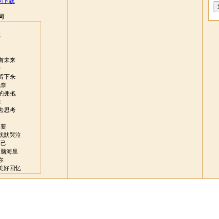
词下载
词
乐
有未来
待
留下来
无奈
的拥抱
绕
去思考
重要
默默哭泣
自己
的脑海里
你
美好回忆
放弃
无法呼吸
此不容易