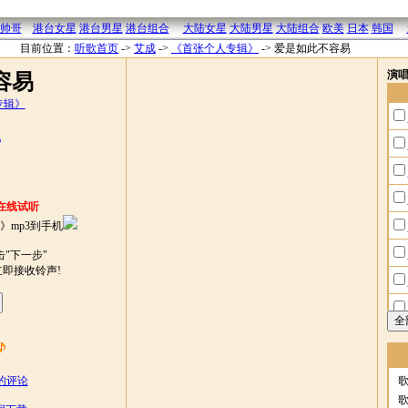
帅哥
港台女星
港台男星
港台组合
大陆女星
大陆男星
大陆组合
欧美
日本
韩国
目前位置：
听歌首页
->
艾成
->
《首张个人专辑》
->
爱是如此不容易
演
容易
专辑》
机
在线试听
》mp3到手机
"下一步"
立即接收铃声!
的评论