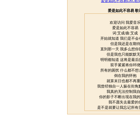
爱是如此不容易LRC歌
爱是如此不容易 歌
欢迎访问 我爱音
爱是如此不容易
词:艾成/曲:艾成
开始就知道 我们是不会
但是我还是在期
直到那一天 我多么想你
但是我也只能默默
明明都知道 这将是最后
双手紧紧将你环
所有的困扰 什么都不想
倒在我的怀抱
就算末日也都不再
我曾经独自一人躲在街角
我真的无法控制我
你的影子不断出现在我
我不愿失去最爱的
是不是就要让我忘记所有
难道非要让我完全
我的心早已被雨水冲的
才相信 才相信 爱是如