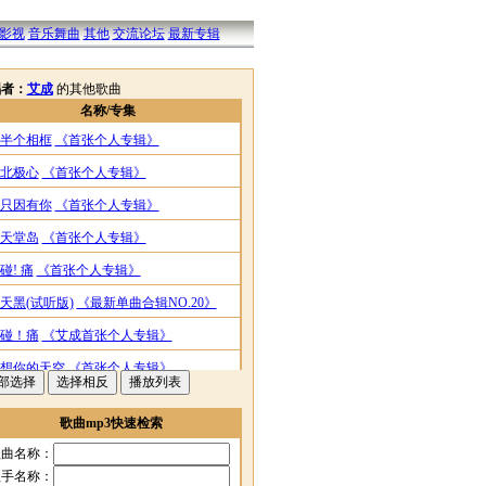
影视
音乐舞曲
其他
交流论坛
最新专辑
唱者：
艾成
的其他歌曲
名称/专集
半个相框
《首张个人专辑》
北极心
《首张个人专辑》
只因有你
《首张个人专辑》
天堂岛
《首张个人专辑》
碰! 痛
《首张个人专辑》
天黑(试听版)
《最新单曲合辑NO.20》
碰！痛
《艾成首张个人专辑》
想你的天空
《首张个人专辑》
余地
《首张个人专辑》
歌曲mp3快速检索
我想哭
《首张个人专辑》
歌曲名称：
习惯
《首张个人专辑》
歌手名称：