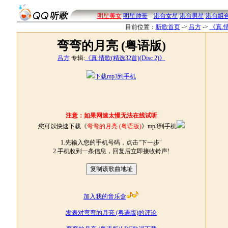
明星美女
明星帅哥
港台女星
港台男星
港台组
目前位置：
听歌首页
->
吕方
->
《真.情
弯弯的月亮 (粤语版)
吕方
专辑:
《真.情歌(精选32首)(Disc 2)》
下载mp3到手机
注意：如果网速太慢无法在线试听
您可以快速下载《
弯弯的月亮 (粤语版)
》mp3到手机
1.先输入您的手机号码，点击"下一步"
2.手机收到一条信息，回复后立即接收铃声!
加入我的音乐盒
发表对弯弯的月亮 (粤语版)的评论