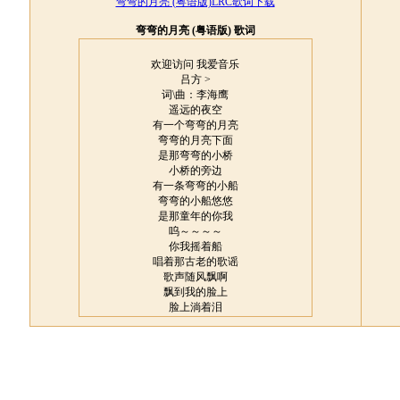
弯弯的月亮 (粤语版)LRC歌词下载
弯弯的月亮 (粤语版) 歌词
欢迎访问 我爱音乐
吕方 >
词\曲：李海鹰
遥远的夜空
有一个弯弯的月亮
弯弯的月亮下面
是那弯弯的小桥
小桥的旁边
有一条弯弯的小船
弯弯的小船悠悠
是那童年的你我
呜～～～～
你我摇着船
唱着那古老的歌谣
歌声随风飘啊
飘到我的脸上
脸上淌着泪
像那条弯弯的河水
弯弯的河水流啊
流进我的心上
我的心充满惆怅
不为那弯弯的月亮
只为那今天的村庄