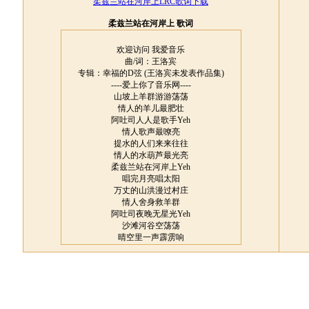
柔兹兰站在河岸上LRC歌词下载
柔兹兰站在河岸上 歌词
欢迎访问 我爱音乐
曲/词：王洛宾
专辑：幸福的D弦 (王洛宾未发表作品集)
----爱上你了音乐网----
山坡上羊群游游荡荡
情人的羊儿最肥壮
阿吐司人人是歌手Yeh
情人歌声最嘹亮
提水的人们来来往往
情人的水葫芦最光亮
柔兹兰站在河岸上Yeh
唱完月亮唱太阳
万丈的山洪漫过村庄
情人舍身救羊群
阿吐司夜晚无星光Yeh
沙滩河谷空荡荡
晴空里一声霹雳响
卷进了波涛无去向
柔兹兰站在河岸上Yeh
唱着怀念和悲伤
唱完月亮唱太阳
唱完月亮唱太阳
唱完怀念唱悲伤