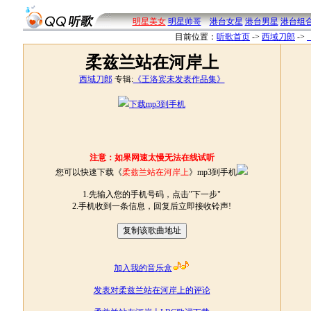
明星美女
明星帅哥
港台女星
港台男星
港台组
目前位置：
听歌首页
->
西域刀郎
->
柔兹兰站在河岸上
西域刀郎
专辑:
《王洛宾未发表作品集》
下载mp3到手机
注意：如果网速太慢无法在线试听
您可以快速下载《
柔兹兰站在河岸上
》mp3到手机
1.先输入您的手机号码，点击"下一步"
2.手机收到一条信息，回复后立即接收铃声!
加入我的音乐盒
发表对柔兹兰站在河岸上的评论