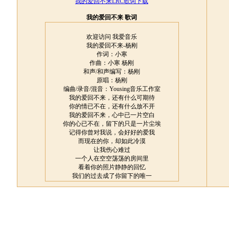
我的爱回不来LRC歌词下载
我的爱回不来 歌词
欢迎访问 我爱音乐
我的爱回不来-杨刚
作词：小寒
作曲：小寒 杨刚
和声/和声编写：杨刚
原唱：杨刚
编曲/录音/混音：Yousing音乐工作室
我的爱回不来，还有什么可期待
你的情已不在，还有什么放不开
我的爱回不来，心中已一片空白
你的心已不在，留下的只是一片尘埃
记得你曾对我说，会好好的爱我
而现在的你，却如此冷漠
让我伤心难过
一个人在空空荡荡的房间里
看着你的照片静静的回忆
我们的过去成了你留下的唯一
记得你曾对我说，说永不离开我
而现在的你，到底在哪里
让我苦苦沉迷
难道爱情对你来说只是场游戏
你就这样悄然的无声离我而去
伤透了的心，终于都让我明白