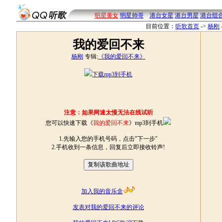
明星美女
明星帅哥
港台女星
港台男星
港台组
目前位置：
听歌首页
->
杨刚
我的爱回不来
杨刚
专辑:
《我的爱回不来》
下载mp3到手机
注意：如果网速太慢无法在线试听
您可以快速下载《
我的爱回不来
》mp3到手机
1.先输入您的手机号码，点击"下一步"
2.手机收到一条信息，回复后立即接收铃声!
加入我的音乐盒
发表对我的爱回不来的评论