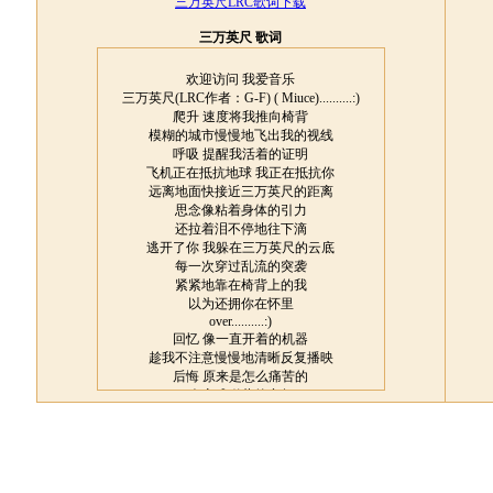
三万英尺LRC歌词下载
三万英尺 歌词
欢迎访问 我爱音乐
三万英尺(LRC作者：G-F) ( Miuce)..........:)
爬升 速度将我推向椅背
模糊的城市慢慢地飞出我的视线
呼吸 提醒我活着的证明
飞机正在抵抗地球 我正在抵抗你
远离地面快接近三万英尺的距离
思念像粘着身体的引力
还拉着泪不停地往下滴
逃开了你 我躲在三万英尺的云底
每一次穿过乱流的突袭
紧紧地靠在椅背上的我
以为还拥你在怀里
over..........:)
回忆 像一直开着的机器
趁我不注意慢慢地清晰反复播映
后悔 原来是怎么痛苦的
会变成稀薄的空气
会压得你喘不过气
(Miuce).......:)
要飞向那里 能飞向那里
愚笨的问题
我浮在天空里 自由的很无力