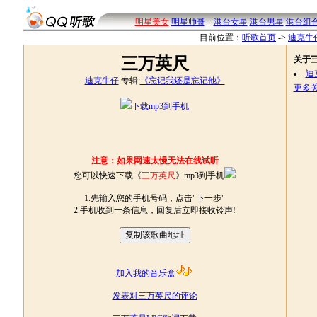
明星美女
明星帅哥
港台女星
港台男星
港台组
目前位置：
听歌首页
->
迪克牛
三万英尺
关于
迪
迪克牛仔
专辑:
《忘记我还是忘记他》
更多关
下载mp3到手机
注意：如果网速太慢无法在线试听
您可以快速下载《
三万英尺
》mp3到手机
1.先输入您的手机号码，点击"下一步"
2.手机收到一条信息，回复后立即接收铃声!
加入我的音乐盒
发表对三万英尺的评论