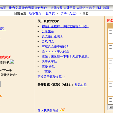
帅哥
港台女星
港台男星
港台组合
大陆女星
大陆男星
大陆组合
欧美
日本
韩国
目前位置：
听歌首页
->
张学友
->
《1995-真爱》
->
真爱
同
关于真爱的文章
你是什么模样，你的爱情就长什么..
真爱》
分享生命
真爱是什么呢？
机
喜欢与爱
有过真爱是幸福的！
爱－－－－平凡的爱
主题：来见证一下吧！天底下最浪..
在线试听
天津火车站
3到手机
真爱 难觅
"下一步"
『真爱』
立即接收铃声!
更多关于真爱文章>>
最新收藏《真爱》的朋友
：
秋风过后
论
加入我的音乐盒