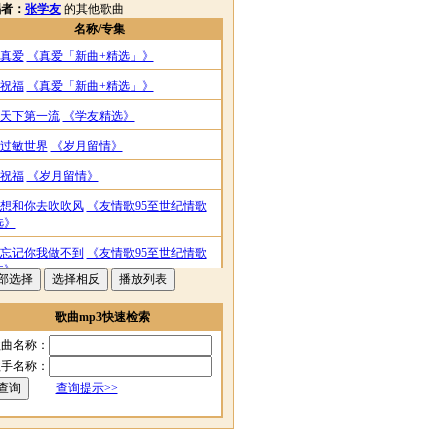
唱者：
张学友
的其他歌曲
名称/专集
真爱
《真爱「新曲+精选」》
祝福
《真爱「新曲+精选」》
天下第一流
《学友精选》
过敏世界
《岁月留情》
祝福
《岁月留情》
想和你去吹吹风
《友情歌95至世纪情歌
选》
忘记你我做不到
《友情歌95至世纪情歌
选》
只想一生跟你走
《Jacky Cheung 15》
歌曲mp3快速检索
真爱
《Jacky Cheung 15》
歌曲名称：
不老的传说
《友个人演唱会》
歌手名称：
查询提示>>
真情流露
《友个人演唱会》
忘记你我做不到
《友情歌岁月精选》