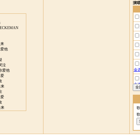
演
乐
ECKEMAN
秋来
你爱他
疑
哭泣
金
你爱他
的爱
改
金
未来
在
的爱
改
未来
在