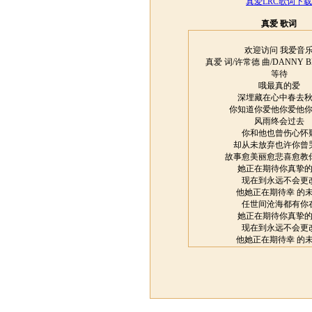
真爱LRC歌词下载
真爱 歌词
欢迎访问 我爱音
真爱 词/许常德 曲/DANNY B
等待
哦最真的爱
深埋藏在心中春去
你知道你爱他你爱他
风雨终会过去
你和他也曾伤心怀
却从未放弃也许你曾
故事愈美丽愈悲喜愈教
她正在期待你真挚
现在到永远不会更
他她正在期待幸 的
任世间沧海都有你
她正在期待你真挚
现在到永远不会更
他她正在期待幸 的
任世间沧海都有你
直到永远