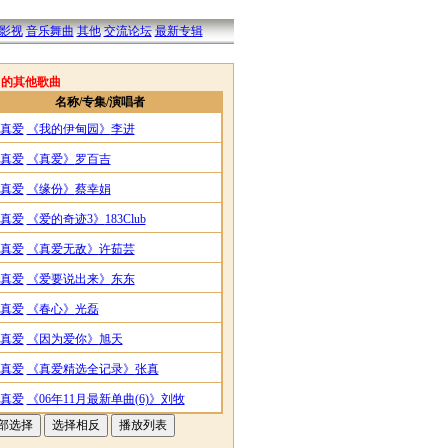
影视
音乐舞曲
其他
交流论坛
最新专辑
名的其他歌曲
名称/专集/演唱者
真爱
《我的伊甸园》
李进
真爱
《真爱》
罗百吉
真爱
《缘份》
蔡幸娟
真爱
《爱的奇迹3》
183Club
真爱
《真爱无敌》
许茹芸
真爱
《爱要说出来》
东东
真爱
《春心》
光磊
真爱
《因为爱你》
旭天
真爱
《真爱精选全记录》
张真
真爱
《06年11月最新单曲(6)》
刘牧