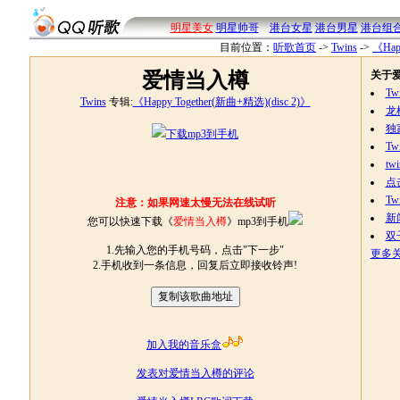
明星美女
明星帅哥
港台女星
港台男星
港台组
目前位置：
听歌首页
->
Twins
->
《Hap
爱情当入樽
关于
Tw
Twins
专辑:
《Happy Together(新曲+精选)(disc 2)》
龙
独
下载mp3到手机
Tw
t
点
Twi
注意：如果网速太慢无法在线试听
新
您可以快速下载《
爱情当入樽
》mp3到手机
双
1.先输入您的手机号码，点击"下一步"
更多
2.手机收到一条信息，回复后立即接收铃声!
加入我的音乐盒
发表对爱情当入樽的评论