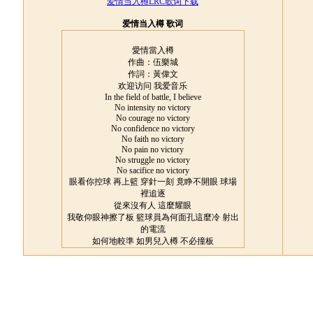
爱情当入樽LRC歌词下载
爱情当入樽 歌词
愛情當入樽
作曲：伍樂城
作詞：黃偉文
欢迎访问 我爱音乐
In the field of battle, I believe
No intensity no victory
No courage no victory
No confidence no victory
No faith no victory
No pain no victory
No struggle no victory
No sacifice no victory
眼看你控球 再上籃 穿針一刻 竟睁不開眼 球場
裡追逐
從來沒有人 這麼耀眼
我敬仰眼神擦了板 籃球員為何面孔這麼冷 射出
的電流
如何地較準 如男兒入樽 不必撞板
這競賽到現在 你入球最多 愛情 讓你投入過麼 ?
大地上躍起 為初戀打打氣 是幾比幾都有驚喜
Oh Oh
烈日下跳起 讓我為你打氣 籃球在滿天飛 為何望
見的只有你
這世界變成兩個人 三分區散播熱戀的飛吻