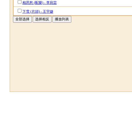
相思愁 (配樂) - 李宛芸
下雪 (片頭) - 王宇婕