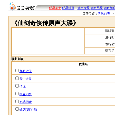
明星美女
明星帅哥
港台女星
港台男星
港台组
目前位置：
听歌首页
->
《仙剑奇侠传原声大碟》
演唱歌
发行时
发行公
语言总
歌曲列表
歌曲名
拜月欺天
梦中大侠
情愿
桃花幻梦
比武招亲
蝶恋(钢琴版)