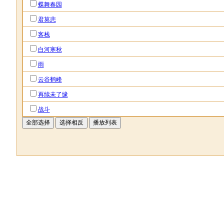
蝶舞春园
君莫悲
客栈
白河寒秋
雨
云谷鹤峰
再续未了缘
战斗